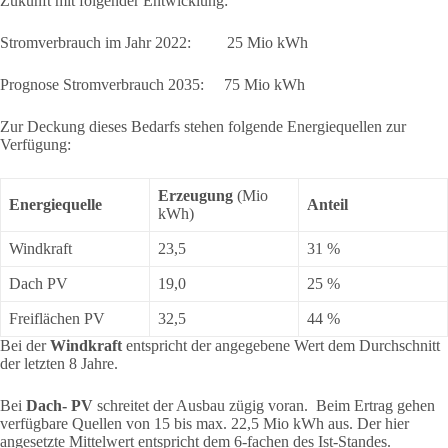
Zukunft mit folgender Entwicklung:
Stromverbrauch im Jahr 2022: 25 Mio kWh
Prognose Stromverbrauch 2035: 75 Mio kWh
Zur Deckung dieses Bedarfs stehen folgende Energiequellen zur
Verfügung:
Erzeugung
(Mio
Energiequelle
Anteil
kWh)
Windkraft
23,5
31 %
Dach PV
19,0
25 %
Freiflächen PV
32,5
44 %
Bei der
Windkraft
entspricht der angegebene Wert dem Durchschnitt
der letzten 8 Jahre.
Bei
Dach- PV
schreitet der Ausbau zügig voran. Beim Ertrag gehen
verfügbare Quellen von 15 bis max. 22,5 Mio kWh aus. Der hier
angesetzte Mittelwert entspricht dem 6-fachen des Ist-Standes.