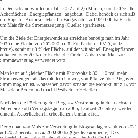
In Deutschland wurden im Jahr 2022 auf 2,6 Mio ha, somit 20 % aller
Ackerflächen „Energiepflanzen“ angebaut. Dabei handelt es sich z.B.
um Raps für Biodiesel, Mais für Biogas oder, auf 969.000 ha Fläche,
um Mais für die Stromerzeugung (Quelle: agrarheute).
Um die Ziele der Energiewende zu erreichen benötigt man im Jahr
2035 eine Fläche von 205.000 ha für Freiflächen – PV (Quelle:
bmuv), somit nur 8 % der Fläche, auf der wir aktuell Energiepflanzen
anbauen oder 20 % der Fläche, die für den Anbau von Mais zur
Stromgewinnung verwendet wird.
Man kann auf gleicher Fläche mit Photovoltaik 30 – 40 mal mehr
Strom erzeugen, als das mit dem Umweg von Pflanze über Biogas zu
Strom möglich ist. Abgesehen davon schadet die Monokultur z.B. von
Mais dem Boden und macht Pestizide erforderlich.
Nachdem die Förderung der Biogas – Verstromung in den nächsten
Jahren ausläuft (Vertragsbeginn ab 2005, Laufzeit 20 Jahre), werden
ohnehin Ackerflächen in erheblichem Umfang frei.
Der Anbau von Mais zur Verwertung in Biogasanlagen sank von 2021
auf 2022 bereits um ca. 200.000 ha (Quelle: agrarheute). Das
entspricht bereits der Fläche, die wir im Jahr 2035 für PV